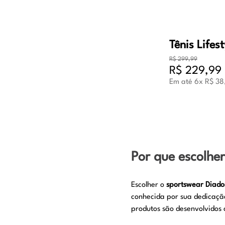
R$
299
,
99
R$
229
,
99
Em até
6
x
R$
38
Por que escolhe
Escolher o
sportswear Diado
conhecida por sua dedicação
produtos são desenvolvidos 