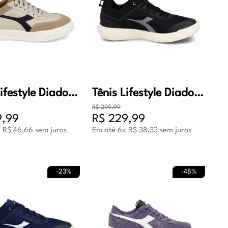
Tênis Lifestyle Diadora Veneza Unissex Bege e Preto
Tênis Lifestyle Diadora Viper Masculino Preto e Cinza
R$
299
,
99
9
,
99
R$
229
,
99
x
R$
46
,
66
sem juros
Em até
6
x
R$
38
,
33
sem juros
-
23%
-
48%