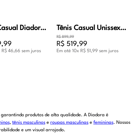
Tênis Casual Diadora Capri Masculino Laranja
Tênis Casual Unissex Diadora Mythos Propulsion 280 Branco
R$
899
,
99
9
,
99
R$
519
,
99
x
R$
46
,
66
sem juros
Em até
10
x
R$
51
,
99
sem juros
 garantindo produtos de alta qualidade. A Diadora é
ninos
,
tênis masculinos
e
roupas masculinas
e
femininas
. Nossos
abilidade e um visual arrojado.