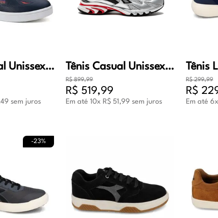
Tênis Casual Unissex Diadora Fortaleza EC Azul e Vermelho
Tênis Casual Unissex Diadora Mythos Propulsion 280 Cinza e Prata
R$
899
,
99
R$
299
,
99
R$
519
,
99
R$
22
,
49
sem juros
Em até
10
x
R$
51
,
99
sem juros
Em até
6
-
23%