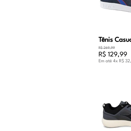
R$
269
,
99
R$
129
,
99
Em até
4
x
R$
32