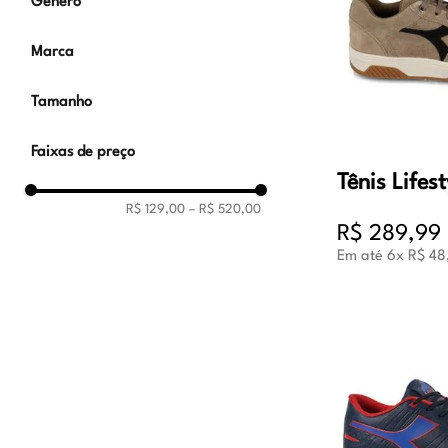
Areia
Gênero
mbo
Feminino
Marca
Masculino
Unissex
Diadora
Tamanho
34
35
36
37
38
39
Faixas de preço
40
41
42
43
R$ 129,00
–
R$ 520,00
R$
289
,
99
Em até
6
x
R$
48