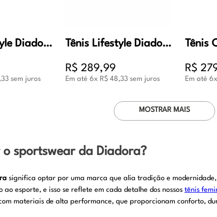
Tênis Lifestyle Diadora Viper Masculino Cinza e Preto
Tênis Lifestyle Diadora Napoles Masculina Preto e Cinza
R$
289
,
99
R$
27
,
33
sem juros
Em até
6
x
R$
48
,
33
sem juros
Em até
6
MOSTRAR MAIS
r o sportswear da Diadora?
ra
significa optar por uma marca que alia tradição e modernidade,
 ao esporte, e isso se reflete em cada detalhe dos nossos
tênis femi
com materiais de alta performance, que proporcionam conforto, dur