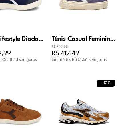
Tênis Lifestyle Diadora Viper Masculino Marinho e Branco
Tênis Casual Feminino Diadora Magic Bold Suede WN Roxo
R$
799
,
99
9
,
99
R$
412
,
49
x
R$
38
,
33
sem juros
Em até
8
x
R$
51
,
56
sem juros
-
42%