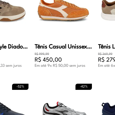
Tênis Lifestyle Diadora Napoles Masculino Cinza e Preto
Tênis Casual Unissex Diadora Rally Marrom
R$
999
,
99
R$
369
,
99
R$
450
,
00
R$
27
,
33
sem juros
Em até
9
x
R$
50
,
00
sem juros
Em até
6
-
52%
-
42%