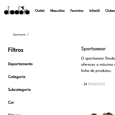
Outlet
Masculino
Feminino
Infantil
Clubes
Sportwear
Sportswear
Filtros
O sportswear Diador
Departamento
oferecer o máximo d
linha de produtos.
Masculino
Categoria
Feminino
34
PRODUTOS
Tênis
Subcategoria
Casual
Cor
Chu