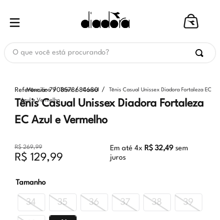
O que você está procurando?
Referência
:
7908578684680
Masculino
Tênis
Casual
Tênis Casual Unissex Diadora Fortaleza EC
Azul e Vermelho
Tênis Casual Unissex Diadora Fortaleza
EC Azul e Vermelho
R$
269
,
99
Em até
4
x
R$
32
,
49
sem
R$
129
,
99
juros
Tamanho
34
35
36
37
38
39