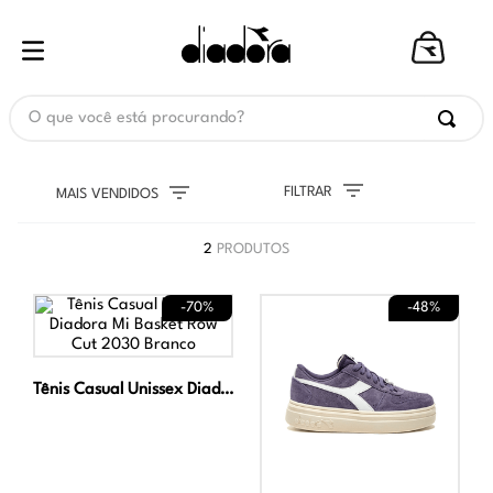
O que você está procurando?
FILTRAR
MAIS VENDIDOS
2
PRODUTOS
-
70%
-
48%
Tênis Casual Unissex Diadora Mi Basket Row Cut 2030 Branco