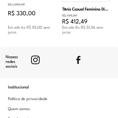
R$
1
.
099
,
99
Tênis Casual Feminino Diadora Magic Bold Suede WN Roxo
R$
330
,
00
R$
799
,
99
R$
412
,
49
Em até
6
x
R$
55
,
00
sem
Em até
8
x
R$
51
,
56
sem
juros
juros
Nossas
redes
sociais
Institucional
Política de privacidade
Quem somos