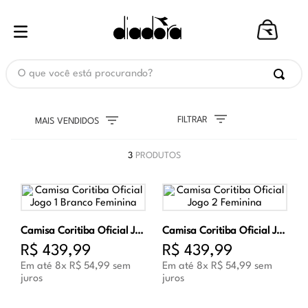
O que você está procurando?
FILTRAR
MAIS VENDIDOS
3
PRODUTOS
Camisa Coritiba Oficial Jogo 1 Branco Feminina
Camisa Coritiba Oficial Jogo 2 Feminina
R$
439
,
99
R$
439
,
99
Em até
8
x
R$
54
,
99
sem
Em até
8
x
R$
54
,
99
sem
juros
juros