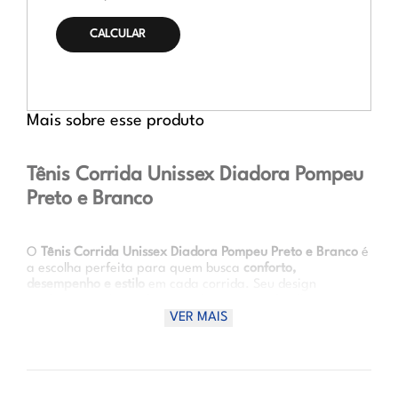
CALCULAR O
FRETE
Mais sobre esse produto
Tênis Corrida Unissex Diadora Pompeu
Preto e Branco
O
Tênis Corrida Unissex Diadora Pompeu Preto e Branco
é
a escolha perfeita para quem busca
conforto,
desempenho e estilo
em cada corrida. Seu design
moderno, combinando preto clássico com detalhes em
branco, transmite elegância e versatilidade, enquanto sua
VER MAIS
construção leve oferece
amortecimento, estabilidade e
durabilidade
ideais para treinos, caminhadas e atividades
do dia a dia.
Vantagens de uso: