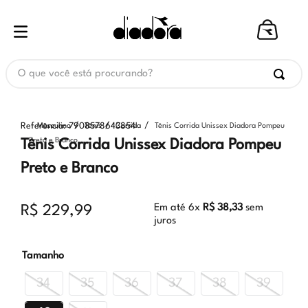
O que você está procurando?
Referência
:
7908578643854
Masculino
Tênis
Corrida
Tênis Corrida Unissex Diadora Pompeu
Preto e Branco
Tênis Corrida Unissex Diadora Pompeu
Preto e Branco
Em até
6
x
R$
38
,
33
sem
R$
229
,
99
juros
Tamanho
34
35
36
37
38
39