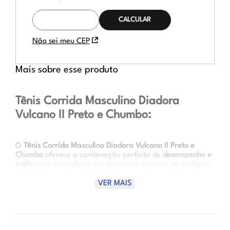
CALCULAR O
FRETE
Não sei meu CEP
Mais sobre esse produto
Tênis Corrida Masculino Diadora
Vulcano II Preto e Chumbo:
O
Tênis Corrida Masculino Diadora Vulcano II Preto e
Chumbo
oferece a combinação perfeita de
desempenho e
estilo
para corredores que buscam o máximo de conforto.
Seu design moderno nas cores
preto e chumbo
garante um
visual elegante e versátil. Com o
solado EVA e
VER MAIS
emborrachado
, oferece excelente tração, enquanto a
palmilha em EVA
proporciona o amortecimento necessário
para longas distâncias, ideal para quem treina ou
compete em alto nível.