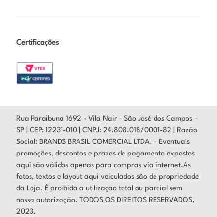
O
design moderno e funcional
oferece desempenho
superior, tanto para treinos quanto para o uso
diário.
Com um
custo-benefício excelente
, você garante
durabilidade, conforto e performance durante os
Certificações
treinos e competições.
Rua Paraibuna 1692 - Vila Nair - São José dos Campos -
SP | CEP: 12231-010 | CNPJ: 24.808.018/0001-82 | Razão
Social: BRANDS BRASIL COMERCIAL LTDA. - Eventuais
promoções, descontos e prazos de pagamento expostos
aqui são válidos apenas para compras via internet.As
fotos, textos e layout aqui veiculados são de propriedade
da Loja. É proibida a utilização total ou parcial sem
nossa autorização. TODOS OS DIREITOS RESERVADOS,
2023.