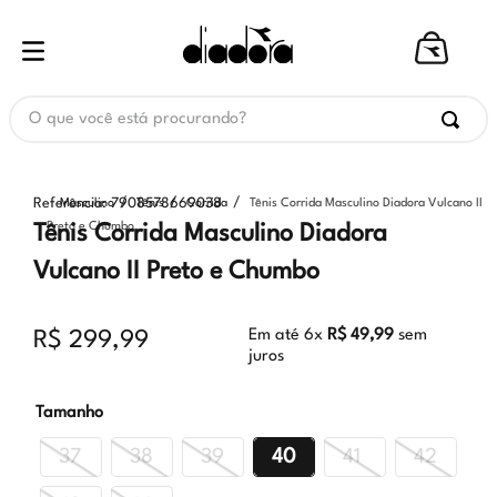
O que você está procurando?
Referência
:
7908578669038
Masculino
Tênis
Corrida
Tênis Corrida Masculino Diadora Vulcano II
Preto e Chumbo
Tênis Corrida Masculino Diadora
Vulcano II Preto e Chumbo
Em até
6
x
R$
49
,
99
sem
R$
299
,
99
juros
Tamanho
37
38
39
40
41
42