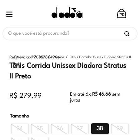
O que você está procurando?
Referência
:
7908578649061
Masculino
Tênis
Corrida
Tênis Corrida Unissex Diadora Stratus II
Preto
Tênis Corrida Unissex Diadora Stratus
II Preto
Em até
6
x
R$
46
,
66
sem
R$
279
,
99
juros
Tamanho
34
35
36
37
38
39