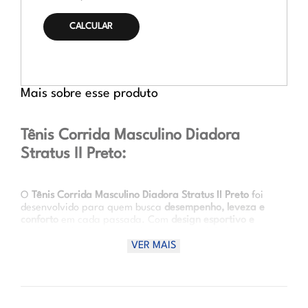
CALCULAR O
FRETE
Mais sobre esse produto
Tênis Corrida Masculino Diadora
Stratus II Preto:
O
Tênis Corrida Masculino Diadora Stratus II Preto
foi
desenvolvido para quem busca
desempenho, leveza e
conforto
em cada passada. Com
design esportivo e
moderno
, ele oferece excelente respirabilidade e
amortecimento, ideal para treinos intensos ou corridas
VER MAIS
leves. Seu visual em preto garante versatilidade e estilo,
acompanhando você com performance e atitude tanto nas
pistas quanto no dia a dia.
Vantagens de uso: