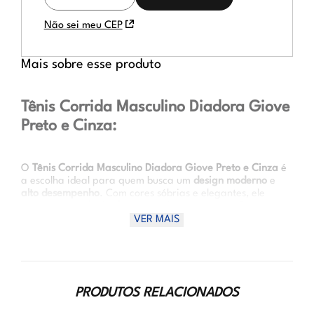
FRETE
Não sei meu CEP
Mais sobre esse produto
Tênis Corrida Masculino Diadora Giove
Preto e Cinza:
O
Tênis Corrida Masculino Diadora Giove Preto e Cinza
é
a escolha ideal para quem busca um
design moderno
e
alto desempenho
. Com cores sóbrias e elegantes, ele
combina
tecnologia de amortecimento
com conforto,
permitindo que você corra com mais eficiência e estilo.
VER MAIS
Seu formato anatômico e a leveza proporcionam maior
liberdade nos movimentos, garantindo uma experiência
de corrida única.
Vantagens de uso:
PRODUTOS RELACIONADOS
-
Amortecimento superior
com palmilha em EVA para
absorver o impacto;