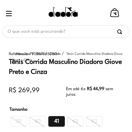
O que você está procurando?
Referência
:
7908578653150
Masculino
Tênis
Corrida
Tênis Corrida Masculino Diadora Giove
Preto e Cinza
Tênis Corrida Masculino Diadora Giove
Preto e Cinza
Em até
6
x
R$
44
,
99
sem
R$
269
,
99
juros
Tamanho
39
40
41
42
43