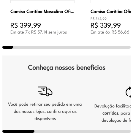
Camisa Coritiba Masculina Oficial Jogo 2 2026 Verde
R$
344
,
99
R$
399
,
99
R$
339
,
99
Em até
7
x
R$
57
,
14
sem juros
Em até
6
x
R$
56
,
66
s
Conheça nossos beneficios
Você pode retirar seu pedido em uma
Devolução facilita
das nossas lojas, confira aqui as
corridos
, para s
disponíveis
devolução de fo