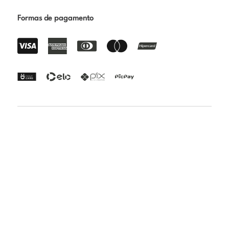
Formas de pagamento
Certificações
Rua Paraibuna 1692 - Vila Nair - São José dos Campos -
SP | CEP: 12231-010 | CNPJ: 24.808.018/0001-82 | Razão