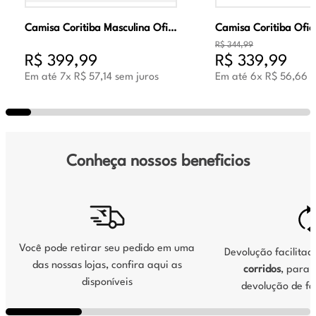
Camisa Coritiba Masculina Oficial Jogo 2 2026 Verde
R$
344
,
99
R$
399
,
99
R$
339
,
99
Em até
7
x
R$
57
,
14
sem juros
Em até
6
x
R$
56
,
66
s
Conheça nossos beneficios
Você pode retirar seu pedido em uma
Devolução facilita
das nossas lojas, confira aqui as
corridos
, para s
disponíveis
devolução de fo