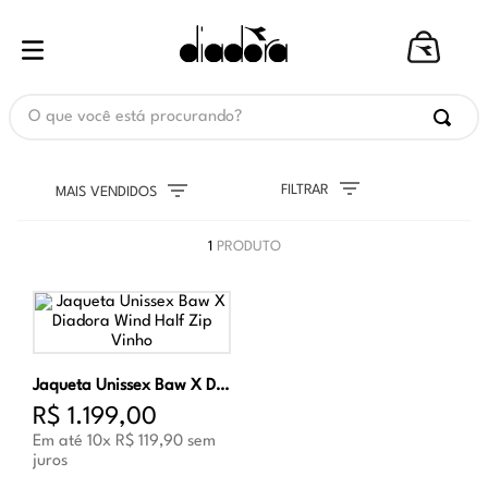
O que você está procurando?
FILTRAR
MAIS VENDIDOS
1
PRODUTO
Jaqueta Unissex Baw X Diadora Wind Half Zip Vinho
R$
1
.
199
,
00
Em até
10
x
R$
119
,
90
sem
juros