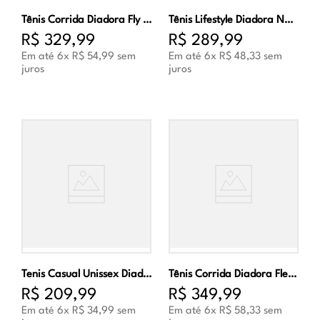
Tênis Corrida Diadora Fly Branco e Cinza Masculino
Tênis Lifestyle Diadora Napoles Masculino Marinho
R$
329
,
99
R$
289
,
99
Em até
6
x
R$
54
,
99
sem
Em até
6
x
R$
48
,
33
sem
juros
juros
Tenis Casual Unissex Diadora Modena Branco e Branco
Tênis Corrida Diadora Flex Marinho e Verde Masculino
R$
209
,
99
R$
349
,
99
Em até
6
x
R$
34
,
99
sem
Em até
6
x
R$
58
,
33
sem