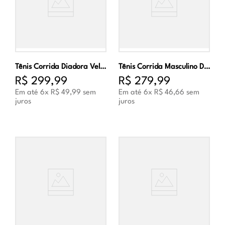
Tênis Corrida Diadora Veloce Masculino Cinza e Verde
Tênis Corrida Masculino Diadora Fun Marinho e Prata
R$
299
,
99
R$
279
,
99
Em até
6
x
R$
49
,
99
sem
Em até
6
x
R$
46
,
66
sem
juros
juros