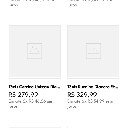
Em até
6
x
R$
48
,
33
sem
Em até
6
x
R$
49
,
99
sem
juros
juros
Tênis Corrida Unissex Diadora Fun Preto e Cinza
Tênis Running Diadora Stratus III Masculino Preto e Dourado
R$
279
,
99
R$
329
,
99
Em até
6
x
R$
46
,
66
sem
Em até
6
x
R$
54
,
99
sem
juros
juros