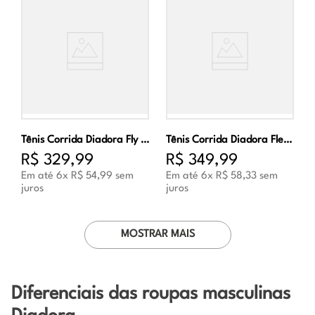
Tênis Corrida Diadora Fly Marinho e Verde Masculino
Tênis Corrida Diadora Flex Preto e Dourado Unissex
R$
329
,
99
R$
349
,
99
Em até
6
x
R$
54
,
99
sem
Em até
6
x
R$
58
,
33
sem
juros
juros
MOSTRAR MAIS
Diferenciais das roupas masculinas