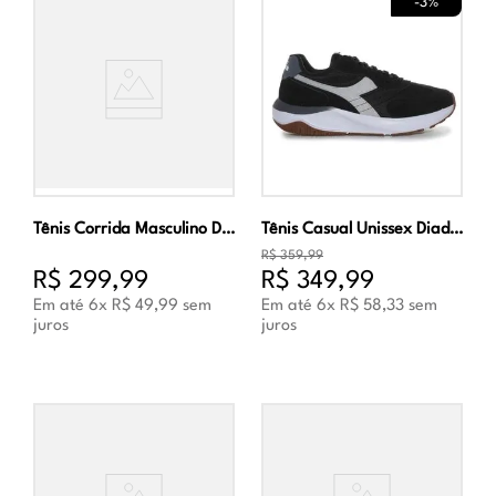
-
3%
Tênis Corrida Masculino Diadora Colorato Verde e Marinho
Tênis Casual Unissex Diadora Verona Preto e Branco
R$
359
,
99
R$
299
,
99
R$
349
,
99
Em até
6
x
R$
49
,
99
sem
Em até
6
x
R$
58
,
33
sem
juros
juros