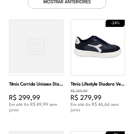
MOSTRAR ANTERIORES
-
24%
Tênis Corrida Unissex Diadora Colorato Preto e Cinza
Tênis Lifestyle Diadora Veneza Masculino Marinho e Branco
R$
369
,
99
R$
299
,
99
R$
279
,
99
Em até
6
x
R$
49
,
99
sem
Em até
6
x
R$
46
,
66
sem
juros
juros