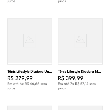
juros
juros
Tênis Lifestyle Diadora Unissex Cinza
Tênis Lifestyle Diadora Masculino Veneto Branco e Preto
R$
279
,
99
R$
399
,
99
Em até
6
x
R$
46
,
66
sem
Em até
7
x
R$
57
,
14
sem
juros
juros