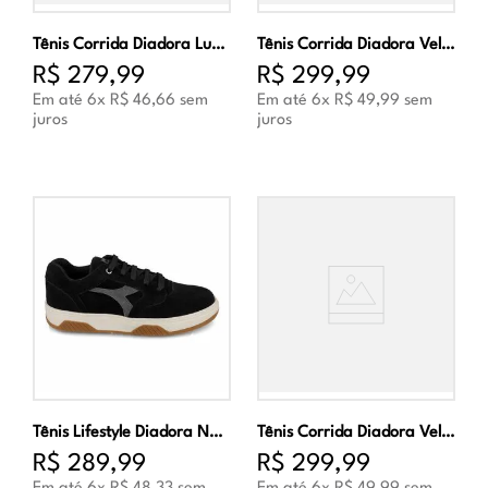
Tênis Corrida Diadora Lunare Unissex Preto e Branco
Tênis Corrida Diadora Veloce Unissex Preto e Prata
R$
279
,
99
R$
299
,
99
Em até
6
x
R$
46
,
66
sem
Em até
6
x
R$
49
,
99
sem
juros
juros
Tênis Lifestyle Diadora Napoles Masculina Preto e Cinza
Tênis Corrida Diadora Veloce Unissex Preto e Branco
R$
289
,
99
R$
299
,
99