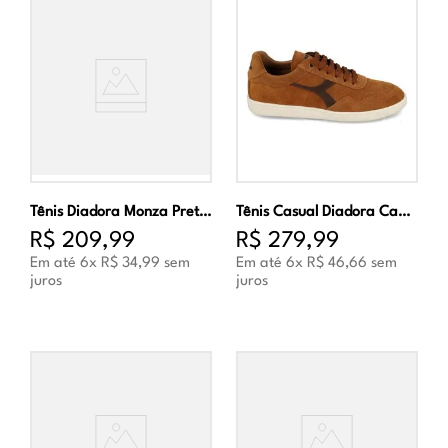
Tênis Diadora Monza Preto e Chumbo Unissex
Tênis Casual Diadora Capri Masculino Laranja
R$
209
,
99
R$
279
,
99
Em até
6
x
R$
34
,
99
sem
Em até
6
x
R$
46
,
66
sem
juros
juros