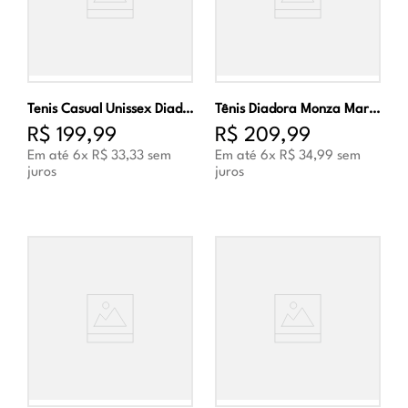
Tenis Casual Unissex Diadora Modena Branco e Verde
Tênis Diadora Monza Marinho e Branco Unissex
R$
199
,
99
R$
209
,
99
Em até
6
x
R$
33
,
33
sem
Em até
6
x
R$
34
,
99
sem
juros
juros