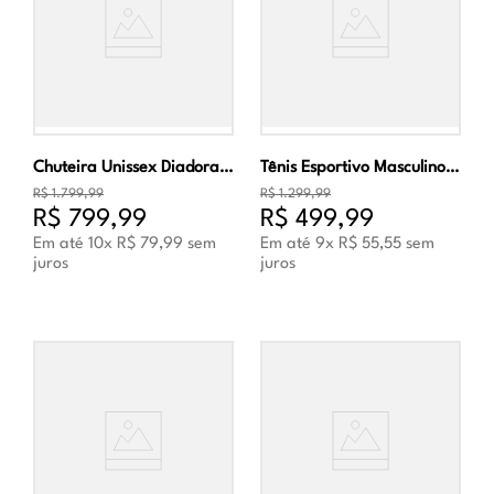
Chuteira Unissex Diadora Brasil LT + MDPU Campo Branca
Tênis Esportivo Masculino Diadora Frequenza W Branco
R$
1
.
799
,
99
R$
1
.
299
,
99
R$
799
,
99
R$
499
,
99
Em até
10
x
R$
79
,
99
sem
Em até
9
x
R$
55
,
55
sem
juros
juros