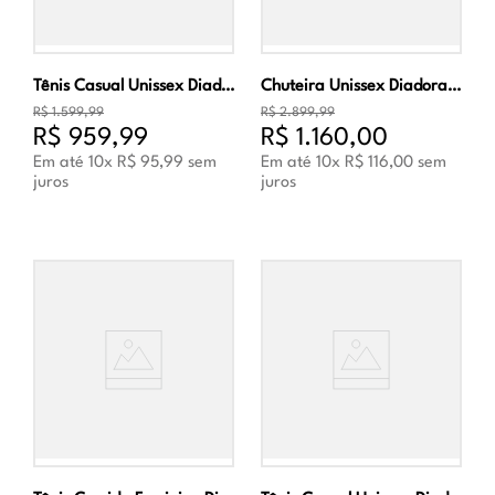
Tênis Casual Unissex Diadora B.560 Used Branco
Chuteira Unissex Diadora Maximus Elite ITA T SLX
R$
1
.
599
,
99
R$
2
.
899
,
99
R$
959
,
99
R$
1
.
160
,
00
Em até
10
x
R$
95
,
99
sem
Em até
10
x
R$
116
,
00
sem
juros
juros