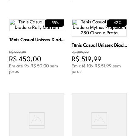
-
55%
-
42%
Tênis Casual Unissex Diadora Rally Marrom
Tênis Casual Unissex Diadora Mythos Propulsion 280 Cinza e Prata
R$
999
,
99
R$
899
,
99
R$
450
,
00
R$
519
,
99
Em até
9
x
R$
50
,
00
sem
Em até
10
x
R$
51
,
99
sem
juros
juros