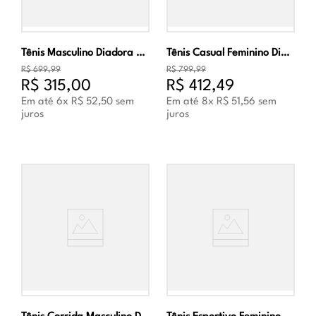
Tênis Masculino Diadora Mythos Blushield 8 Vortice Amarelo
Tênis Casual Feminino Diadora Magic Bold Suede WN Roxo
R$
699
,
99
R$
799
,
99
R$
315
,
00
R$
412
,
49
Em até
6
x
R$
52
,
50
sem
Em até
8
x
R$
51
,
56
sem
juros
juros