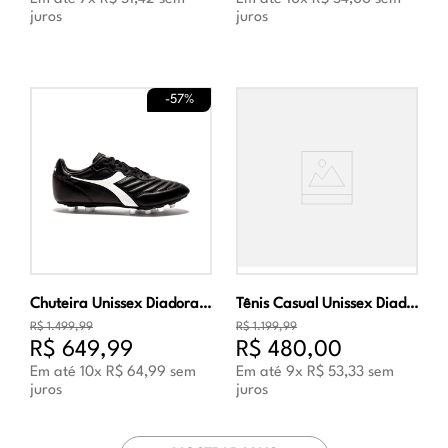
juros
juros
-
57%
Chuteira Unissex Diadora Brasil LT + MDPU Campo Preta
Tênis Casual Unissex Diadora Mi Basket Metal Used Azul
R$
1
.
499
,
99
R$
1
.
199
,
99
R$
649
,
99
R$
480
,
00
Em até
10
x
R$
64
,
99
sem
Em até
9
x
R$
53
,
33
sem
juros
juros