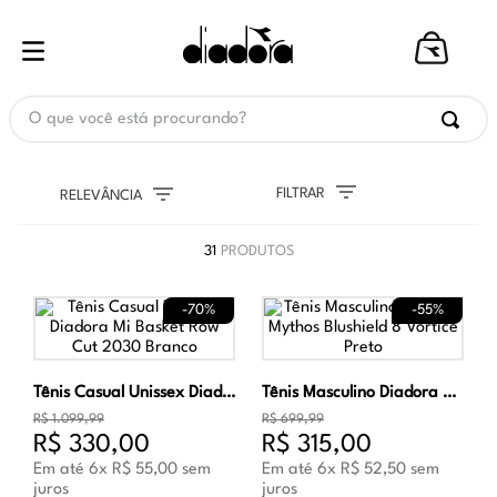
O que você está procurando?
FILTRAR
RELEVÂNCIA
31
PRODUTOS
-
70%
-
55%
Tênis Casual Unissex Diadora Mi Basket Row Cut 2030 Branco
Tênis Masculino Diadora Mythos Blushield 8 Vortice Preto
R$
1
.
099
,
99
R$
699
,
99
R$
330
,
00
R$
315
,
00
Em até
6
x
R$
55
,
00
sem
Em até
6
x
R$
52
,
50
sem
juros
juros