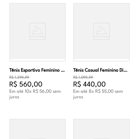
Tênis Esportivo Feminino Diadora Frequenza W Branco
Tênis Casual Feminino Diadora Mercury Dip-Dye Wn Lilás
R$
1
.
399
,
99
R$
1
.
099
,
99
R$
560
,
00
R$
440
,
00
Em até
10
x
R$
56
,
00
sem
Em até
8
x
R$
55
,
00
sem
juros
juros