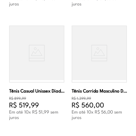
juros
juros
Tênis Casual Unissex Diadora Mythos Propulsion 280 Branco
Tênis Corrida Masculino Diadora Frequenza Branco
R$
899
,
99
R$
1
.
399
,
99
R$
519
,
99
R$
560
,
00
Em até
10
x
R$
51
,
99
sem
Em até
10
x
R$
56
,
00
sem
juros
juros