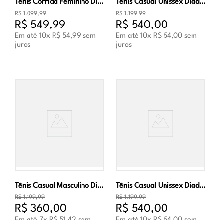
Tênis Corrida Feminino Diadora Frequenza 2 Rosa e Branco
Tênis Casual Unissex Diadora MI Basket Low Used Branco e Azul
R$
1
.
099
,
99
R$
1
.
199
,
99
R$
549
,
99
R$
540
,
00
Em até
10
x
R$
54
,
99
sem
Em até
10
x
R$
54
,
00
sem
juros
juros
Tênis Casual Masculino Diadora N9000 2030 Italia Azul
Tênis Casual Unissex Diadora MI Basket Low Used Branco
R$
1
.
199
,
99
R$
1
.
199
,
99
R$
360
,
00
R$
540
,
00
Em até
7
x
R$
51
,
42
sem
Em até
10
x
R$
54
,
00
sem