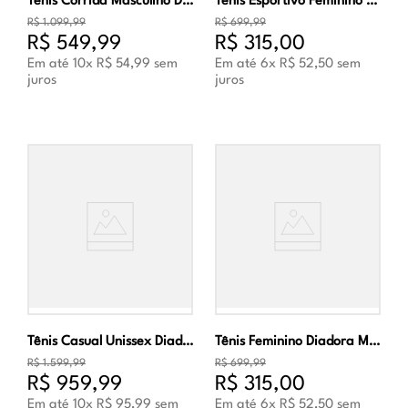
Tênis Corrida Masculino Diadora Frequenza 2 Azul e Branco
Tênis Esportivo Feminino Diadora Mythos Blushield 8 Vortice HIP W Preto
R$
1
.
099
,
99
R$
699
,
99
R$
549
,
99
R$
315
,
00
Em até
10
x
R$
54
,
99
sem
Em até
6
x
R$
52
,
50
sem
juros
juros
Tênis Casual Unissex Diadora B.560 Used Branco e Azul
Tênis Feminino Diadora Mythos Blushield 8 Vortice Clay Rosa
R$
1
.
599
,
99
R$
699
,
99
R$
959
,
99
R$
315
,
00
Em até
10
x
R$
95
,
99
sem
Em até
6
x
R$
52
,
50
sem