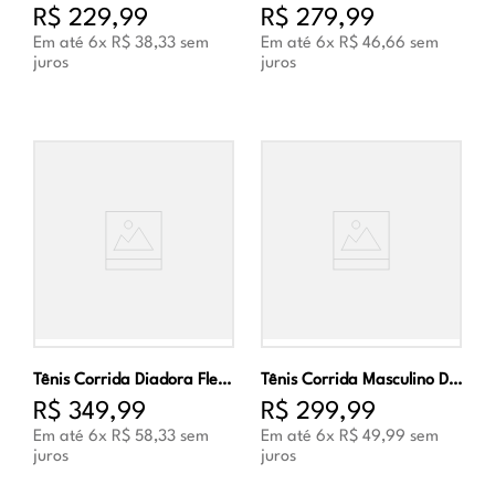
R$
229
,
99
R$
279
,
99
Em até
6
x
R$
38
,
33
sem
Em até
6
x
R$
46
,
66
sem
juros
juros
Tênis Corrida Diadora Flex Marinho e Verde Masculino
Tênis Corrida Masculino Diadora Joy Azul e Preto
R$
349
,
99
R$
299
,
99
Em até
6
x
R$
58
,
33
sem
Em até
6
x
R$
49
,
99
sem
juros
juros