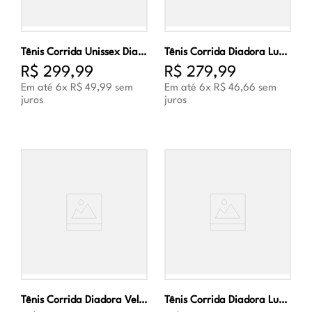
Tênis Corrida Unissex Diadora Colorato Preto e Cinza
Tênis Corrida Diadora Lunare Unissex Marinho e Laranja
R$
299
,
99
R$
279
,
99
Em até
6
x
R$
49
,
99
sem
Em até
6
x
R$
46
,
66
sem
juros
juros
Tênis Corrida Diadora Veloce Unissex Preto e Prata
Tênis Corrida Diadora Lunare Unissex Preto e Branco