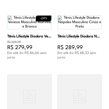
-
24%
Tênis Lifestyle Diadora Veneza Masculino Marinho e Branco
Tênis Lifestyle Diadora Napoles Masculino Cinza e Preto
R$
369
,
99
R$
279
,
99
R$
289
,
99
Em até
6
x
R$
46
,
66
sem
Em até
6
x
R$
48
,
33
sem
juros
juros