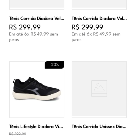
Tênis Corrida Diadora Veloce Masculino Cinza e Verde
Tênis Corrida Diadora Veloce Unissex Preto e Branco
R$
299
,
99
R$
299
,
99
Em até
6
x
R$
49
,
99
sem
Em até
6
x
R$
49
,
99
sem
juros
juros
-
23%
Tênis Lifestyle Diadora Viper Masculino Preto e Cinza
Tênis Corrida Unissex Diadora Fun Preto e Cinza
R$
299
,
99