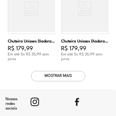
Chuteira Unissex Diadora Torneo III Society Marinho e Prata
Chuteira Unissex Diadora Torneo III Futsal Branco e Marinho
R$
179
,
99
R$
179
,
99
Em até
5
x
R$
35
,
99
sem
Em até
5
x
R$
35
,
99
sem
juros
juros
MOSTRAR MAIS
Nossas
redes
sociais