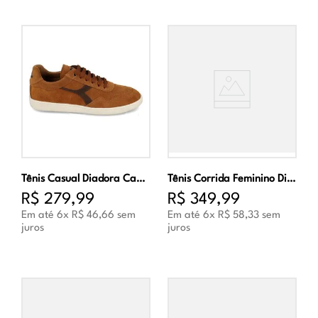
Tênis Casual Diadora Capri Masculino Laranja
Tênis Corrida Feminino Diadora Flex Marinho e Rosa
R$
279
,
99
R$
349
,
99
Em até
6
x
R$
46
,
66
sem
Em até
6
x
R$
58
,
33
sem
juros
juros