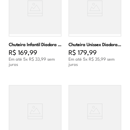
Chuteira Infantil Diadora Torneo III Futsal Marinho e Prata
Chuteira Unissex Diadora Torneo III Futsal Preto e Dourado
R$
169
,
99
R$
179
,
99
Em até
5
x
R$
33
,
99
sem
Em até
5
x
R$
35
,
99
sem
juros
juros