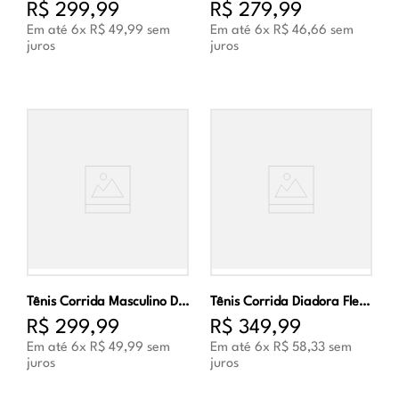
R$
299
,
99
R$
279
,
99
Em até
6
x
R$
49
,
99
sem
Em até
6
x
R$
46
,
66
sem
juros
juros
Tênis Corrida Masculino Diadora Colorato Verde e Marinho
Tênis Corrida Diadora Flex Preto e Dourado Unissex
R$
299
,
99
R$
349
,
99
Em até
6
x
R$
49
,
99
sem
Em até
6
x
R$
58
,
33
sem
juros
juros