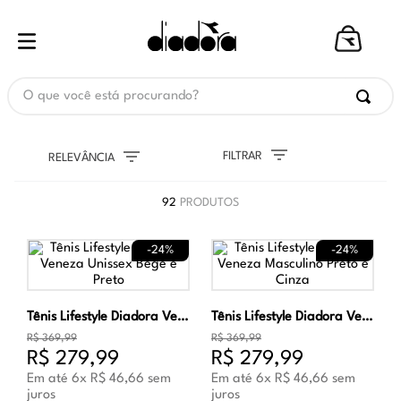
O que você está procurando?
FILTRAR
RELEVÂNCIA
92
PRODUTOS
-
24%
-
24%
Tênis Lifestyle Diadora Veneza Unissex Bege e Preto
Tênis Lifestyle Diadora Veneza Masculino Preto e Cinza
R$
369
,
99
R$
369
,
99
R$
279
,
99
R$
279
,
99
Em até
6
x
R$
46
,
66
sem
Em até
6
x
R$
46
,
66
sem
juros
juros