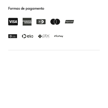
Formas de pagamento
Certificações
Rua Paraibuna 1692 - Vila Nair - São José dos Campos -
SP | CEP: 12231-010 | CNPJ: 24.808.018/0001-82 | Razão