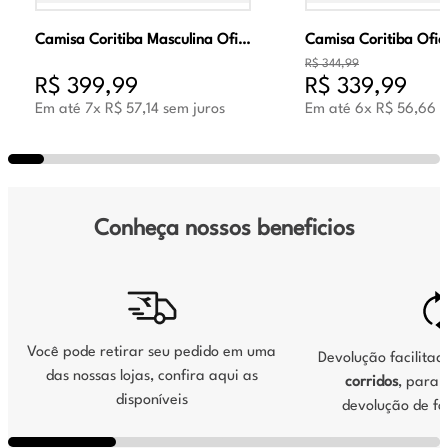
Camisa Coritiba Masculina Oficial Jogo 2 2026 Verde
R$
344
,
99
R$
399
,
99
R$
339
,
99
Em até
7
x
R$
57
,
14
sem juros
Em até
6
x
R$
56
,
66
s
Conheça nossos beneficios
Você pode retirar seu pedido em uma
Devolução facilita
das nossas lojas, confira aqui as
corridos
, para s
disponíveis
devolução de fo