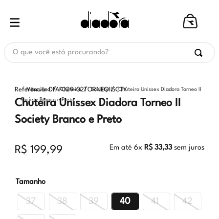
O que você está procurando?
Referência
:
DFAF029-02TORNEOIISCTY
Masculino
Chuteira
Society
Chuteira Unissex Diadora Torneo II
Society Branco e Preto
Chuteira Unissex Diadora Torneo II
Society Branco e Preto
Em até
6
x
R$
33
,
33
sem juros
R$
199
,
99
Tamanho
37
38
39
40
41
42