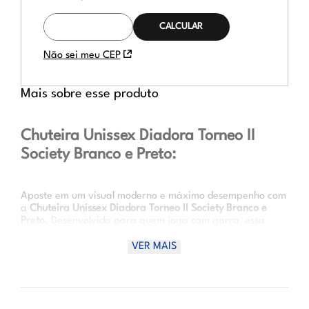
CALCULAR O
FRETE
Não sei meu CEP
Mais sobre esse produto
Chuteira Unissex Diadora Torneo II
Society Branco e Preto:
Aposte em um visual moderno e máximo desempenho com
a
Chuteira Unissex Diadora Torneo II Society Branco e
Preto
. Desenvolvida para quem joga com garra, essa
chuteira combina
estilo clássico com tecnologia esportiva
.
Sua
estrutura leve e anatômica
proporciona excelente
VER MAIS
ajuste ao pé, enquanto a
combinação das cores branco e
preto
entrega elegância em campo. Ideal para partidas
em gramado sintético, ela garante
controle, velocidade e
estabilidade
.