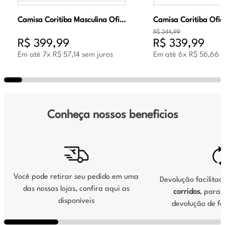
Camisa Coritiba Masculina Oficial Jogo 2 2026 Verde
R$
344
,
99
R$
399
,
99
R$
339
,
99
Em até
7
x
R$
57
,
14
sem juros
Em até
6
x
R$
56
,
66
s
Conheça nossos beneficios
Você pode retirar seu pedido em uma
Devolução facilita
das nossas lojas, confira aqui as
corridos
, para s
disponíveis
devolução de fo