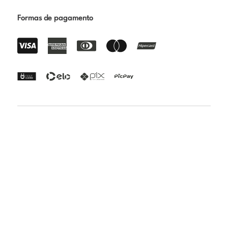
Formas de pagamento
Certificações
Rua Paraibuna 1692 - Vila Nair - São José dos Campos -
SP | CEP: 12231-010 | CNPJ: 24.808.018/0001-82 | Razão