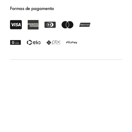
Formas de pagamento
Certificações
Rua Paraibuna 1692 - Vila Nair - São José dos Campos -
SP | CEP: 12231-010 | CNPJ: 24.808.018/0001-82 | Razão