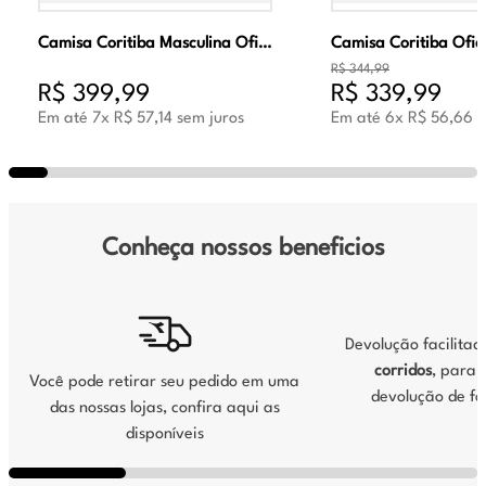
Camisa Coritiba Masculina Oficial Jogo 2 2026 Verde
R$
344
,
99
R$
399
,
99
R$
339
,
99
Em até
7
x
R$
57
,
14
sem juros
Em até
6
x
R$
56
,
66
s
Conheça nossos beneficios
Devolução facilita
corridos
, para s
Você pode retirar seu pedido em uma
devolução de fo
das nossas lojas, confira aqui as
disponíveis