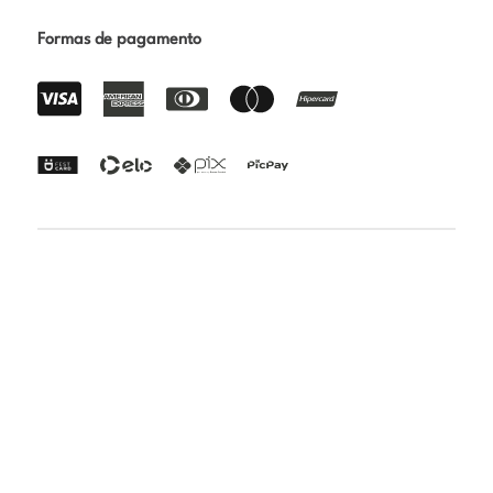
Formas de pagamento
Certificações
Rua Paraibuna 1692 - Vila Nair - São José dos Campos -
SP | CEP: 12231-010 | CNPJ: 24.808.018/0001-82 | Razão