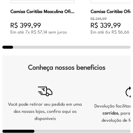
Camisa Coritiba Masculina Oficial Jogo 2 2026 Verde
R$
344
,
99
R$
399
,
99
R$
339
,
99
Em até
7
x
R$
57
,
14
sem juros
Em até
6
x
R$
56
,
66
s
Conheça nossos beneficios
Você pode retirar seu pedido em uma
Devolução facilita
das nossas lojas, confira aqui as
corridos
, para s
disponíveis
devolução de fo