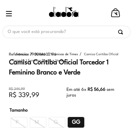
O que você está procurando?
Referência
:
7900114602196
Feminino
Roupas
Camisas de Times
Camisa Coritiba Oficial
Torcedor 1 Feminino Branco e Verde
Camisa Coritiba Oficial Torcedor 1
Feminino Branco e Verde
R$
344
,
99
Em até
6
x
R$
56
,
66
sem
R$
339
,
99
juros
Tamanho
P
M
G
GG