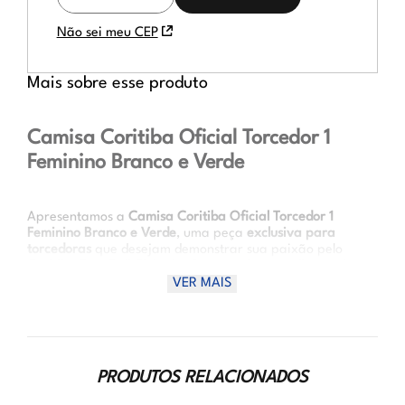
FRETE
Não sei meu CEP
Mais sobre esse produto
Camisa Coritiba Oficial Torcedor 1
Feminino Branco e Verde
Apresentamos a
Camisa Coritiba Oficial Torcedor 1
Feminino Branco e Verde
, uma peça
exclusiva para
torcedoras
que desejam demonstrar sua paixão pelo
Coritiba Foot Ball Club
. Confeccionada em
poliéster de
alta qualidade
, esta camisa oferece
conforto, leveza e
VER MAIS
respirabilidade
, perfeita para acompanhar os jogos ou
usar no dia a dia. Com design moderno que combina as
cores
branco e verde
, ela representa a tradição e
identidade do clube com autenticidade.
PRODUTOS RELACIONADOS
Vantagens de uso: