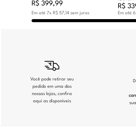
R$
399
,
99
R$
33
Em até
7
x
R$
57
,
14
sem juros
Em até
6
Você pode retirar seu
D
pedido em uma das
nossas lojas, confira
cor
aqui as disponíveis
sua