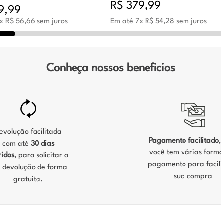
R$
379
,
99
9
,
99
x
R$
56
,
66
sem juros
Em até
7
x
R$
54
,
28
sem juros
Conheça nossos beneficios
evolução facilitada
Pagamento facilitado
com até
30 dias
você tem várias form
ridos
, para solicitar a
pagamento para facili
 devolução de forma
sua compra
gratuita.