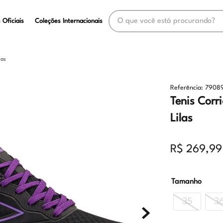
O que você está procurando?
 Oficiais
Coleções Internacionais
las
Referência
:
7908
Tenis Corr
Lilas
R$
269
,
99
Tamanho
35
3