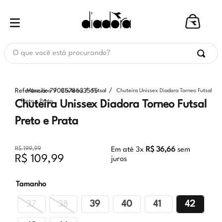
O que você está procurando?
Referência
:
7908578633565
Masculino
Chuteira
Futsal
Chuteira Unissex Diadora Torneo Futsal
Preto e Prata
Chuteira Unissex Diadora Torneo Futsal
Preto e Prata
R$
199
,
99
Em até
3
x
R$
36
,
66
sem
R$
109
,
99
juros
Tamanho
37
38
39
40
41
42