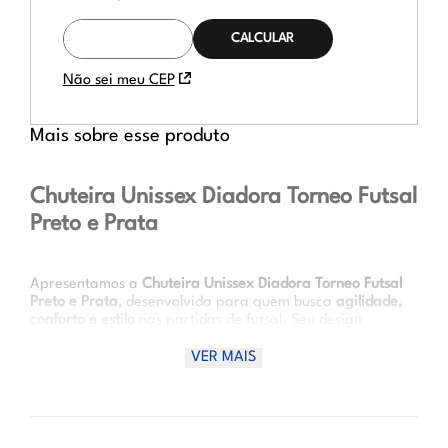
CALCULAR O
FRETE
Não sei meu CEP
Mais sobre esse produto
Chuteira Unissex Diadora Torneo Futsal
Preto e Prata
Apresentamos a
Chuteira Unissex Diadora Torneo Futsal
Preto e Prata
, desenvolvida para quem busca
agilidade,
conforto e estilo
nas partidas de futsal. Seu design
moderno e detalhes marcantes garantem performance
máxima em quadra.
VER MAIS
Vantagens de uso:
- Melhor desempenho e controle de bola
- Conforto durante treinos e jogos intensos
- Estilo moderno que combina com qualquer uniforme