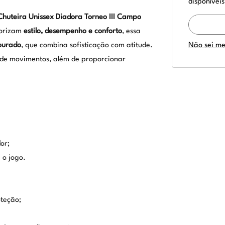
disponíveis
Chuteira Unissex Diadora Torneo III Campo
lorizam
estilo, desempenho e conforto
, essa
ourado
, que combina sofisticação com atitude.
Não sei m
e de movimentos, além de proporcionar
or;
 o jogo.
oteção;