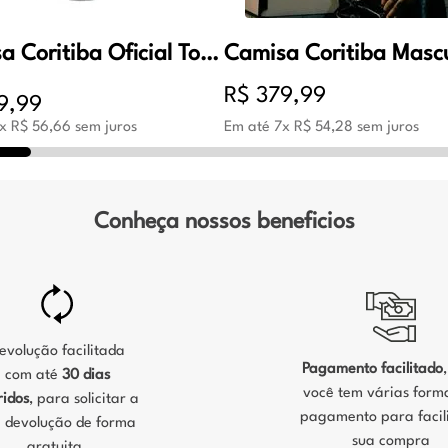
Camisa Coritiba Oficial Torcedor 1 Feminino Branco e Verde
R$
379
,
99
9
,
99
x
R$
56
,
66
sem juros
Em até
7
x
R$
54
,
28
sem juros
Conheça nossos beneficios
evolução facilitada
Pagamento facilitado
com até
30 dias
você tem várias form
ridos
, para solicitar a
pagamento para facili
 devolução de forma
sua compra
gratuita.