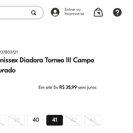
Entrar ou
Inscreva-se
937803721
nissex Diadora Torneo III Campo
urado
Em até
5
x
R$
35
,
99
sem juros
8
39
40
41
42
43