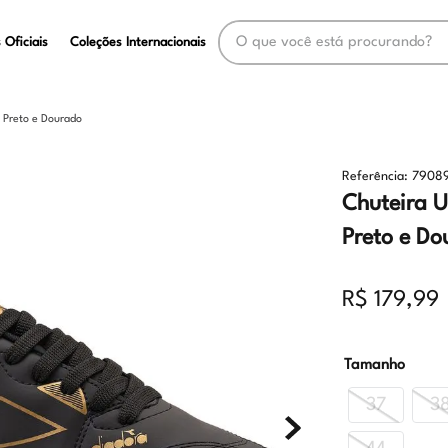
O que você está procurando?
 Oficiais
Coleções Internacionais
 Preto e Dourado
Referência
:
7908
Chuteira U
Preto e Do
R$
179
,
99
Tamanho
37
3