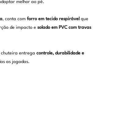
adaptar melhor ao pé.
ia
, conta com
forro em tecido respirável
que
rção de impacto e
solado em PVC com travas
a chuteira entrega
controle, durabilidade e
as as jogadas.