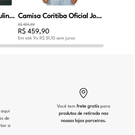
Camisa Coritiba Masculina Oficial Jogo 2 2026 Verde
Camisa Coritiba Oficial Jogo 1 Masculino
R$
459
,
99
R$
459
,
90
Em até
9
x
R$
51
,
10
sem juros
Você tem
frete gratis
para
, aqui
produtos de retirada nas
as de
nossas lojas parceiras.
tar a