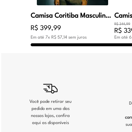
Camisa Coritiba Masculina Oficial Jogo 2 2026 Verde
R$
344
,
99
R$
399
,
99
R$
33
Em até
7
x
R$
57
,
14
sem juros
Em até
6
Você pode retirar seu
D
pedido em uma das
nossas lojas, confira
cor
aqui as disponíveis
sua