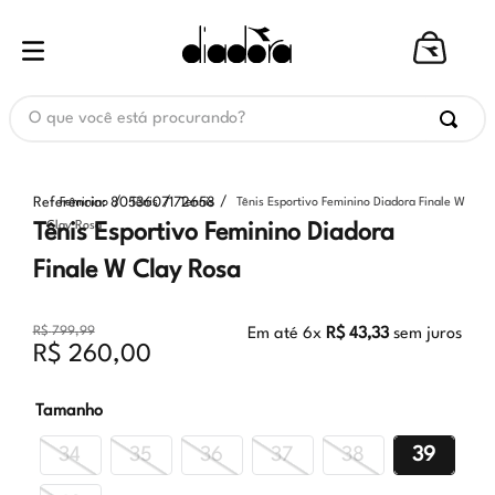
O que você está procurando?
Referência
:
8053607172658
Feminino
Tênis
Tennis
Tênis Esportivo Feminino Diadora Finale W
Clay Rosa
Tênis Esportivo Feminino Diadora
Finale W Clay Rosa
R$
799
,
99
Em até
6
x
R$
43
,
33
sem juros
R$
260
,
00
Tamanho
34
35
36
37
38
39