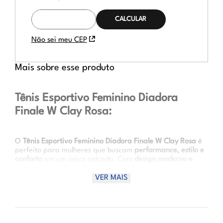
CALCULAR O
FRETE
Não sei meu CEP
Mais sobre esse produto
Tênis Esportivo Feminino Diadora
Finale W Clay Rosa:
O
Tênis Esportivo Feminino Diadora Finale W Clay Rosa
é
perfeito para mulheres que buscam
performance, estilo e
conforto
em um único calçado. Com
design moderno e
feminino na cor rosa
, ele combina tecnologia e leveza
para acompanhar você nos treinos e na rotina ativa. Seu
VER MAIS
cabedal em Suprelltech e Air Mesh com detalhes em PU
garante respirabilidade, estrutura e visual sofisticado,
enquanto o
solado em borracha
oferece tração e
estabilidade em diversos tipos de superfície.