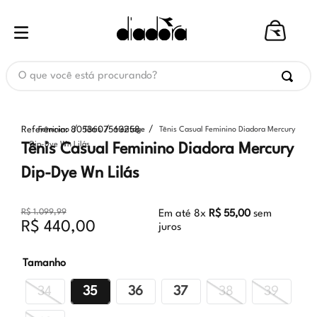
O que você está procurando?
Referência
:
8053607563258
Feminino
Tênis
Heritage
Tênis Casual Feminino Diadora Mercury
Dip-Dye Wn Lilás
Tênis Casual Feminino Diadora Mercury
Dip-Dye Wn Lilás
R$
1
.
099
,
99
Em até
8
x
R$
55
,
00
sem
R$
440
,
00
juros
Tamanho
34
35
36
37
38
39