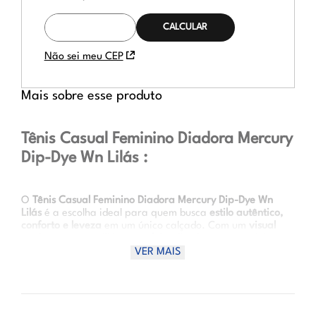
CALCULAR O
FRETE
Não sei meu CEP
Mais sobre esse produto
Tênis Casual Feminino Diadora Mercury
Dip-Dye Wn Lilás :
O
Tênis Casual Feminino Diadora Mercury Dip-Dye Wn
Lilás
é a escolha ideal para quem busca
estilo autêntico,
conforto e leveza
em um único calçado. Com um
visual
moderno em tom lilás com efeito dip-dye
, esse modelo traz
uma proposta fashion que combina perfeitamente com a
VER MAIS
rotina urbana. Seu
design minimalista e elegante
se
destaca, enquanto o
solado em EVA com borracha
proporciona estabilidade e aderência a cada passo.
Vantagens de uso: