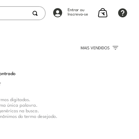
Entrar ou
Inscreva-se
MAIS VENDIDOS
ontrado
?
rmos digitados.
 uma única palavra.
genéricos na busca.
sinônimos do termo desejado.