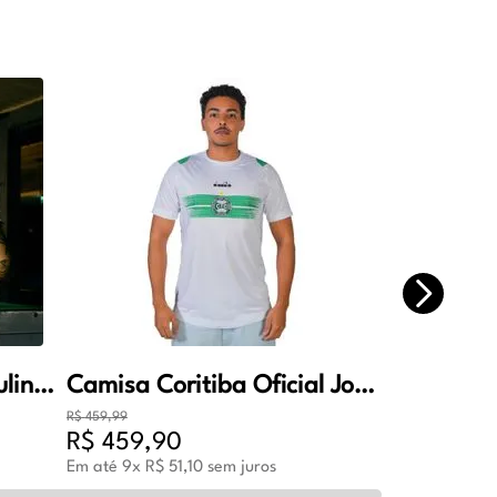
Camisa Coritiba Masculina Oficial Jogo 2 2026 Verde
Camisa Coritiba Oficial Jogo 1 Masculino
R$
459
,
99
R$
459
,
90
Em até
9
x
R$
51
,
10
sem juros