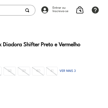
Entrar ou
Inscreva-se
x Diadora Shifter Preto e Vermelho
38
39
40
41
VER MAIS 3