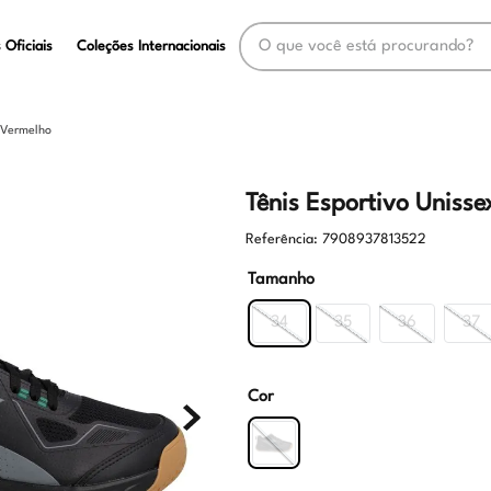
O que você está procurando?
 Oficiais
Coleções Internacionais
e Vermelho
Tênis Esportivo Unisse
Referência
:
7908937813522
Tamanho
34
35
36
37
Cor