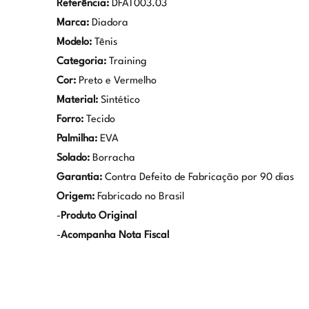
Referência:
DFAT003.03
Marca:
Diadora
Modelo:
Tênis
Categoria:
Training
Cor:
Preto e Vermelho
Material:
Sintético
Forro:
Tecido
Palmilha:
EVA
Solado:
Borracha
Garantia:
Contra Defeito de Fabricação por 90 dias
Origem:
Fabricado no Brasil
-
Produto Original
-
Acompanha Nota Fiscal