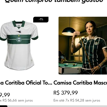
Quem comprou também gostou
-
1%
Camisa Coritiba Oficial Torcedor 1 Feminino Branco e Verde
R$
379
,
99
9
,
99
x
R$
56
,
66
sem juros
Em até
7
x
R$
54
,
28
sem juros