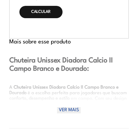
CALCULAR O
FRETE
Mais sobre esse produto
Chuteira Unissex Diadora Calcio II
Campo Branco e Dourado:
A
Chuteira Unissex Diadora Calcio II Campo Branco e
Dourado
é a escolha perfeita para jogadores que buscam
conforto, desempenho e estilo
em campo. Com seu design
moderno e cores vibrantes, essa chuteira proporciona
excelente tração e estabilidade
, além de garantir
VER MAIS
proteção e conforto durante as partidas intensas. O
material sintético de alta qualidade e o solado em PVC
oferecem durabilidade, tornando-a ideal para qualquer
tipo de jogo.