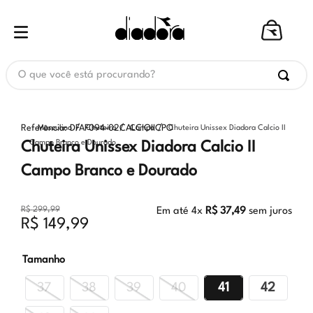
O que você está procurando?
Referência
:
DFAF094-02CALCIOIICPO
Masculino
Chuteira
Campo
Chuteira Unissex Diadora Calcio II
Campo Branco e Dourado
Chuteira Unissex Diadora Calcio II
Campo Branco e Dourado
R$
299
,
99
Em até
4
x
R$
37
,
49
sem juros
R$
149
,
99
Tamanho
37
38
39
40
41
42