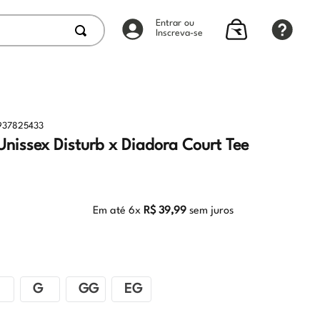
Entrar ou
Inscreva-se
937825433
nissex Disturb x Diadora Court Tee
Em até
6
x
R$
39
,
99
sem juros
G
GG
EG