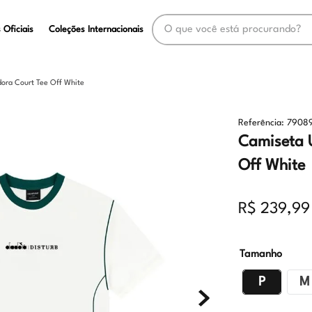
O que você está procurando?
 Oficiais
Coleções Internacionais
dora Court Tee Off White
Referência
:
7908
Camiseta U
Off White
R$
239
,
99
Tamanho
P
M