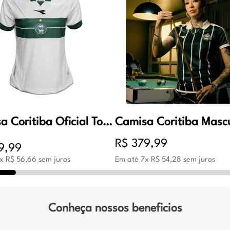
Camisa Coritiba Oficial Torcedor 1 Feminino Branco e Verde
R$
379
,
99
9
,
99
x
R$
56
,
66
sem juros
Em até
7
x
R$
54
,
28
sem juros
Conheça nossos beneficios