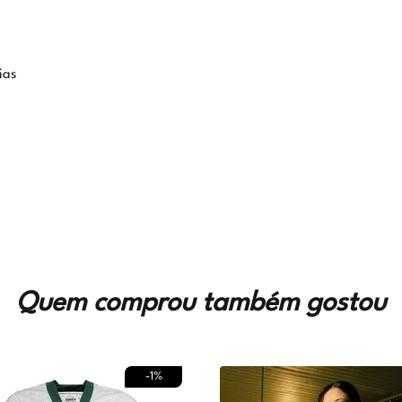
ias
Quem comprou também gostou
-
1%