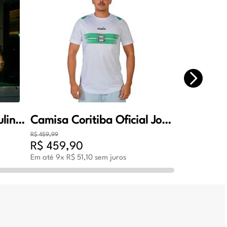
Camisa Coritiba Masculina Oficial Jogo 2 2026 Verde
Camisa Coritiba Oficial Jogo 1 Masculino
R$
459
,
99
R$
459
,
90
Em até
9
x
R$
51
,
10
sem juros