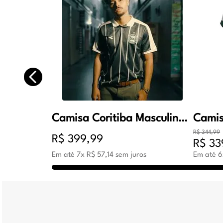
Camisa Coritiba Masculina Oficial Jogo 2 2026 Verde
R$
344
,
99
R$
399
,
99
R$
33
Em até
7
x
R$
57
,
14
sem juros
Em até
6