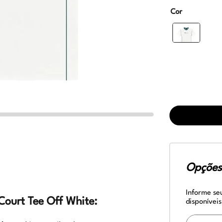
Cor
Opções 
Informe se
Court Tee Off White:
disponíveis