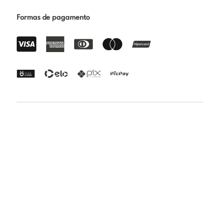
Formas de pagamento
Certificações
Rua Paraibuna 1692 - Vila Nair - São José dos Campos -
SP | CEP: 12231-010 | CNPJ: 24.808.018/0001-82 | Razão