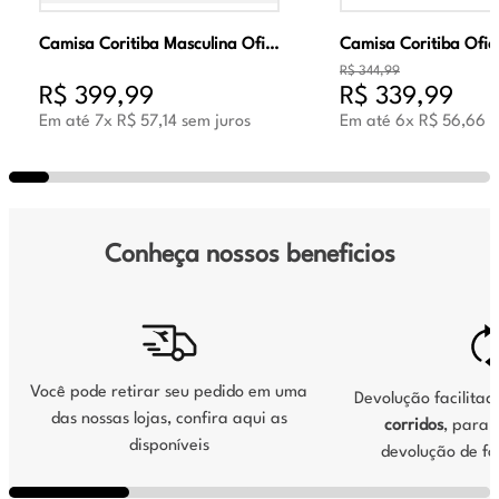
Camisa Coritiba Masculina Oficial Jogo 2 2026 Verde
R$
344
,
99
R$
399
,
99
R$
339
,
99
Em até
7
x
R$
57
,
14
sem juros
Em até
6
x
R$
56
,
66
s
Conheça nossos beneficios
Você pode retirar seu pedido em uma
Devolução facilita
das nossas lojas, confira aqui as
corridos
, para s
disponíveis
devolução de fo