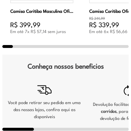
Camisa Coritiba Masculina Oficial Jogo 2 2026 Verde
R$
344
,
99
R$
399
,
99
R$
339
,
99
Em até
7
x
R$
57
,
14
sem juros
Em até
6
x
R$
56
,
66
s
Conheça nossos beneficios
Você pode retirar seu pedido em uma
Devolução facilita
das nossas lojas, confira aqui as
corridos
, para s
disponíveis
devolução de fo