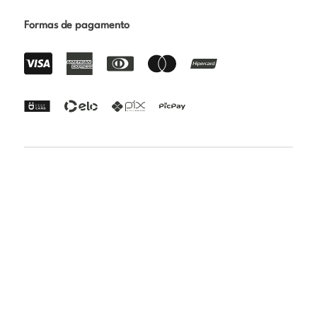
Formas de pagamento
Certificações
Rua Paraibuna 1692 - Vila Nair - São José dos Campos -
SP | CEP: 12231-010 | CNPJ: 24.808.018/0001-82 | Razão